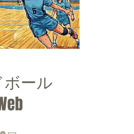
ドボール
eb