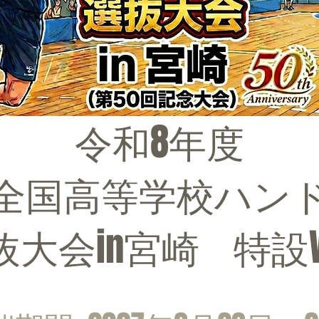
令和8年度
回全国高等学校ハン
抜大会in宮崎 特設W